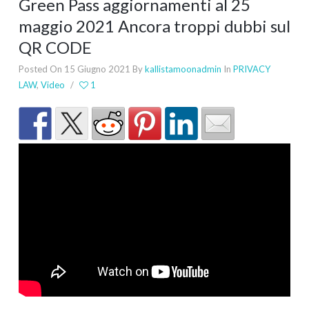
Green Pass aggiornamenti al 25
maggio 2021 Ancora troppi dubbi sul
QR CODE
Posted On 15 Giugno 2021
By
kallistamoonadmin
In
PRIVACY
LAW
,
Video
/
1