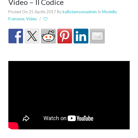
Video – Il Codice
Posted On 25 Aprile 2017
By
kallistamoonadmin
In
Modello
Francese
,
Video
/