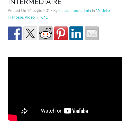
INTERMEDIAIRE
Posted On 14 Luglio 2017
By
kallistamoonadmin
In
Modello
Francese
,
Video
/
1