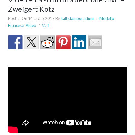
Zweigert Kotz
Posted On 14 Luglio 2017
By
kallistamoonadmin
In
Modello
Francese
,
Video
/
1