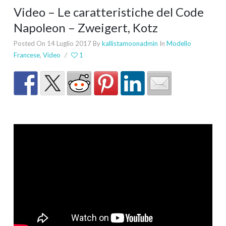
Video – Le caratteristiche del Code
Napoleon – Zweigert, Kotz
Posted On 14 Luglio 2017
By
kallistamoonadmin
In
Modello
Francese
,
Video
/
1