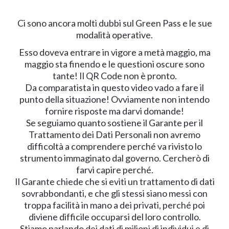
Ci sono ancora molti dubbi sul Green Pass e le sue
modalità operative.
Esso doveva entrare in vigore a metà maggio, ma
maggio sta finendo e le questioni oscure sono
tante! Il QR Code non è pronto.
Da comparatista in questo video vado a fare il
punto della situazione! Ovviamente non intendo
fornire risposte ma darvi domande!
Se seguiamo quanto sostiene il Garante per il
Trattamento dei Dati Personali non avremo
difficoltà a comprendere perché va rivisto lo
strumento immaginato dal governo. Cercherò di
farvi capire perché.
Il Garante chiede che si eviti un trattamento di dati
sovrabbondanti, e che gli stessi siano messi con
troppa facilità in mano a dei privati, perché poi
diviene difficile occuparsi del loro controllo.
Stiamo parlando dei dati di milioni di individui e di