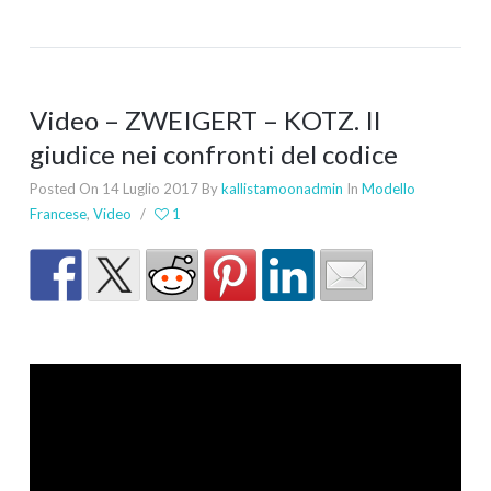
Video – ZWEIGERT – KOTZ. Il
giudice nei confronti del codice
Posted On 14 Luglio 2017
By
kallistamoonadmin
In
Modello
Francese
,
Video
/
1