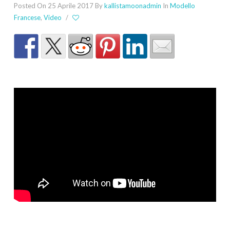
Posted On 25 Aprile 2017
By
kallistamoonadmin
In
Modello
Francese
,
Video
/