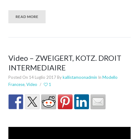
READ MORE
Video – ZWEIGERT, KOTZ. DROIT
INTERMEDIAIRE
Posted On 14 Luglio 2017
By
kallistamoonadmin
In
Modello
Francese
,
Video
/
1