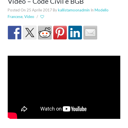
Video – Code Civil e BGB
Posted On 25 Aprile 2017
By
kallistamoonadmin
In
Modello
Francese
,
Video
/