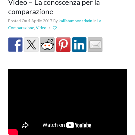
Video – La conoscenza per la
comparazione
Posted On 4 Aprile 2017
By
kallistamoonadmin
In
La
Comparazione
,
Video
/