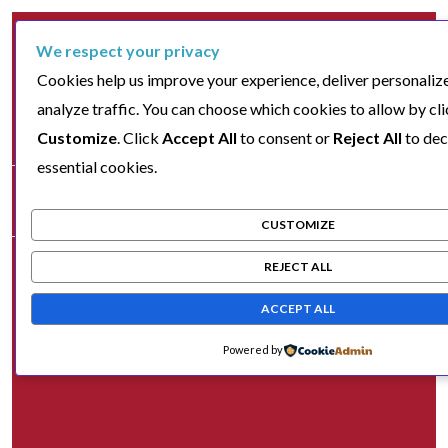
We respect your privacy
Cookies help us improve your experience, deliver personaliz
analyze traffic. You can choose which cookies to allow by cl
Customize
. Click
Accept All
to consent or
Reject All
to dec
essential cookies.
CUSTOMIZE
REJECT ALL
ACCEPT ALL
Powered by