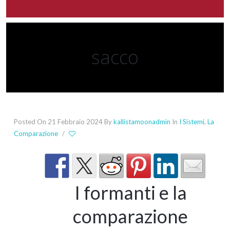
sacco
Posted On 21 Febbraio 2024
By
kallistamoonadmin
In
I Sistemi
,
La
Comparazione
/
I formanti e la
comparazione