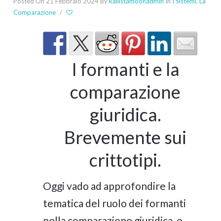
Posted On 21 Febbraio 2024
By
kallistamoonadmin
In
I Sistemi
,
La
Comparazione
/
I formanti e la
comparazione
giuridica.
Brevemente sui
crittotipi.
Oggi vado ad approfondire la
tematica del ruolo dei formanti
nella comparazione giuridica, e