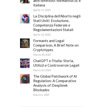
abiti difettosi: normativa UE e
italiana
Aprile 11, 2025
La Disciplina dell’Aborto negli
Stati Uniti: Evoluzione,
Competenza Federale e
Regolamentazioni Statali
Aprile 10, 2025
Formants and Legal
Comparison. A Brief Note on
Cryptotypes
Marzo 30, 2025
ChatGPT e l’Italia: Storia,
Utilizzi e Controversie Legali
Marzo 10, 2025
The Global Patchwork of AI
Regulation: A Comparative
Analysis of DeepSeek
Blockades
Marzo 6, 2025