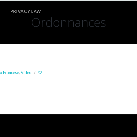
PRIVACY LAW
Comparative
Ordonnances
Family
Law
International
Private
Law
Law
of
the
o Francese
,
Video
/
European
Union