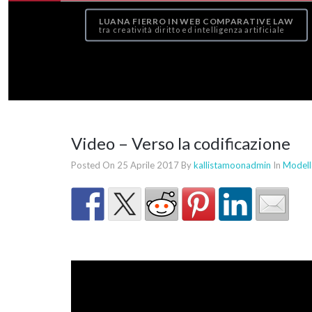
LUANA FIERRO IN WEB COMPARATIVE LAW
tra creatività diritto ed intelligenza artificiale
Video – Verso la codificazione
Posted On 25 Aprile 2017
By
kallistamoonadmin
In
Modell