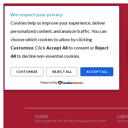
We respect your privacy
Cookies help us improve your experience, deliver
personalized content, and analyze traffic. You can
choose which cookies to allow by clicking
Customize
. Click
Accept All
to consent or
Reject
All
to decline non-essential cookies.
CUSTOMIZE
REJECT ALL
ACCEPT ALL
Powered by
HOME
LIBR
Alla scoperta del diritto comparato nel web
Qui tr