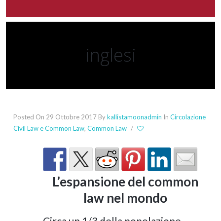
inglesi
Posted On 29 Ottobre 2017
By
kallistamoonadmin
In
Circolazione
Civil Law e Common Law
,
Common Law
/
L’espansione del common
law nel mondo
Circa un 1/3 della popolazione