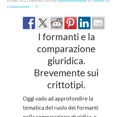
Posted On 21 Febbraio 2024
By
kallistamoonadmin
In
I Sistemi
,
La
Comparazione
/
I formanti e la
comparazione
giuridica.
Brevemente sui
crittotipi.
Oggi vado ad approfondire la
tematica del ruolo dei formanti
nella comparazione giuridica, e