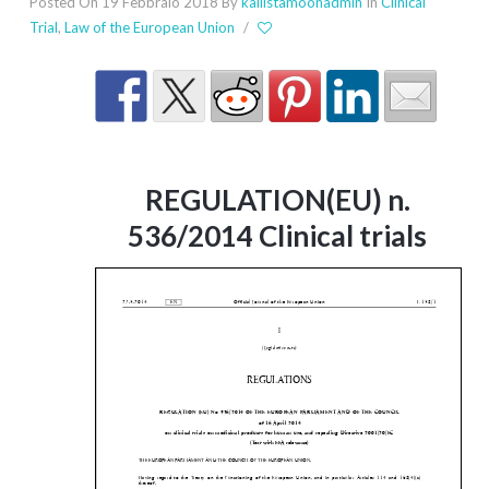
Posted On 19 Febbraio 2018
By
kallistamoonadmin
In
Clinical
Trial
,
Law of the European Union
/
REGULATION(EU) n.
536/2014 Clinical trials