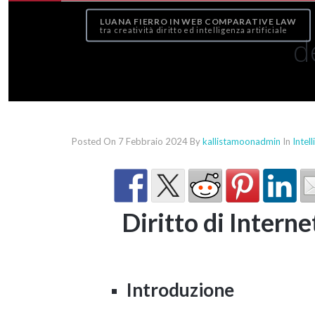
LUANA FIERRO IN WEB COMPARATIVE LAW
tra creatività diritto ed intelligenza artificiale
d
Posted On 7 Febbraio 2024
By
kallistamoonadmin
In
Intell
Diritto di Internet
Introduzione