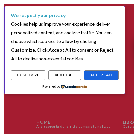
We respect your privacy
Cookies help us improve your experience, deliver
personalized content, and analyze traffic. You can
choose which cookies to allow by clicking
Customize
. Click
Accept All
to consent or
Reject
All
to decline non-essential cookies.
CUSTOMIZE
REJECT ALL
ACCEPT ALL
Powered by
HOME
LIBR
Alla scoperta del diritto comparato nel web
Qui tr