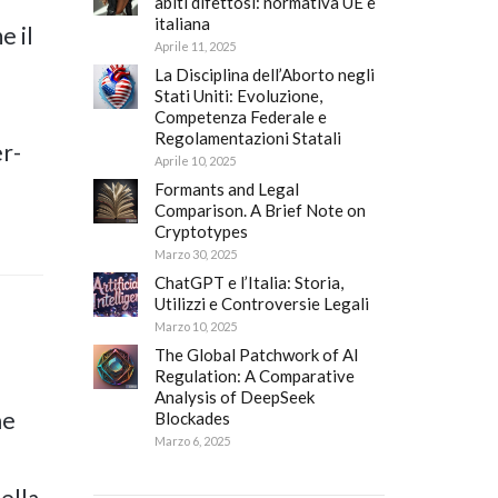
abiti difettosi: normativa UE e
italiana
e il
Aprile 11, 2025
La Disciplina dell’Aborto negli
Stati Uniti: Evoluzione,
Competenza Federale e
Regolamentazioni Statali
er-
Aprile 10, 2025
Formants and Legal
Comparison. A Brief Note on
Cryptotypes
Marzo 30, 2025
ChatGPT e l’Italia: Storia,
Utilizzi e Controversie Legali
Marzo 10, 2025
The Global Patchwork of AI
Regulation: A Comparative
Analysis of DeepSeek
he
Blockades
Marzo 6, 2025
ella