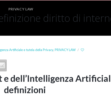
PRIVACY LAW
Comparative
efinizione diritto di intern
Family
Law
International
Private
Law
Law
igenza Artificiale e tutela della Privacy
,
PRIVACY LAW
/
of
the
European
Union
 e dell’Intelligenza Artificial
definizioni