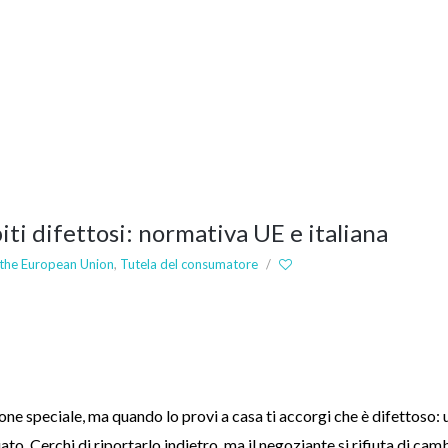
iti difettosi: normativa UE e italiana
 the European Union
,
Tutela del consumatore
/
e speciale, ma quando lo provi a casa ti accorgi che è difettoso: 
to. Cerchi di riportarlo indietro, ma il negoziante si rifiuta di camb