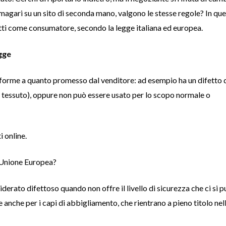
 magari su un sito di seconda mano, valgono le stesse regole? In qu
ritti come consumatore, secondo la legge italiana ed europea.
gge
forme a quanto promesso dal venditore: ad esempio ha un difetto 
a, tessuto), oppure non può essere usato per lo scopo normale o
i online.
l’Unione Europea?
derato difettoso quando non offre il livello di sicurezza che ci si p
anche per i capi di abbigliamento, che rientrano a pieno titolo nel