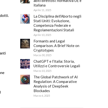
abiti difettosi: normativa UE e
italiana
Aprile 11, 2025
dotti.
La Disciplina dell’Aborto negli
Stati Uniti: Evoluzione,
Competenza Federale e
Regolamentazioni Statali
Aprile 10, 2025
Formants and Legal
Comparison. A Brief Note on
Cryptotypes
anti
Marzo 30, 2025
ChatGPT e l’Italia: Storia,
Utilizzi e Controversie Legali
Marzo 10, 2025
one
The Global Patchwork of AI
Regulation: A Comparative
Analysis of DeepSeek
Blockades
l
Marzo 6, 2025