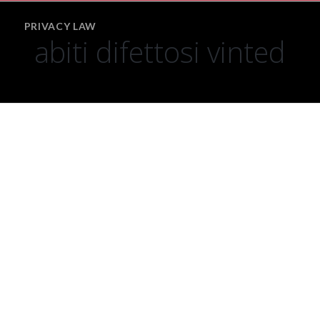
PRIVACY LAW
Comparative
abiti difettosi vinted
Family
Law
International
Private
Law
Law
of
the
European
Union