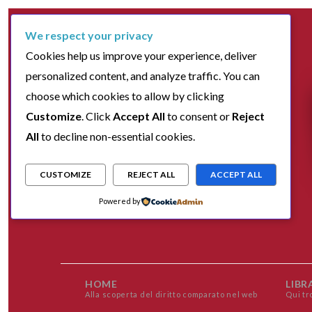
We respect your privacy
Cookies help us improve your experience, deliver
personalized content, and analyze traffic. You can
choose which cookies to allow by clicking
Customize
. Click
Accept All
to consent or
Reject
All
to decline non-essential cookies.
CUSTOMIZE
REJECT ALL
ACCEPT ALL
Powered by
HOME
LIBR
Alla scoperta del diritto comparato nel web
Qui tr