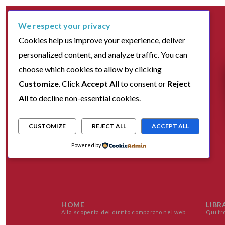
We respect your privacy
Cookies help us improve your experience, deliver
personalized content, and analyze traffic. You can
choose which cookies to allow by clicking
Customize
. Click
Accept All
to consent or
Reject
All
to decline non-essential cookies.
CUSTOMIZE
REJECT ALL
ACCEPT ALL
Powered by
HOME
LIBR
Alla scoperta del diritto comparato nel web
Qui tr