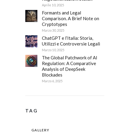
Aprile 10, 2025
Formants and Legal
Comparison. A Brief Note on
Cryptotypes
Marzo 30, 2025
ChatGPT e l’Italia: Storia,
Utilizzi e Controversie Legali
Marzo 10, 2025
The Global Patchwork of AI
Regulation: A Comparative
Analysis of DeepSeek
Blockades
Marzo 6, 2025
TAG
GALLERY