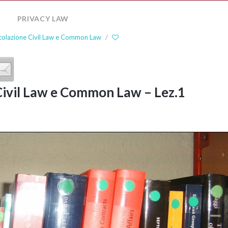
PRIVACY LAW
Comparative
Family
colazione Civil Law e Common Law
/
Law
International
Private
Law
Civil Law e Common Law – Lez.1
Law
of
the
European
Union