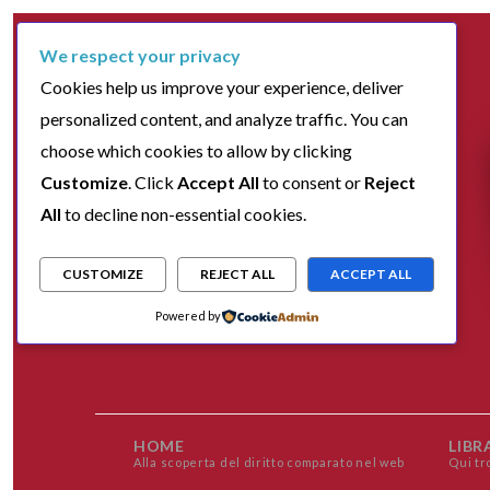
We respect your privacy
Cookies help us improve your experience, deliver
personalized content, and analyze traffic. You can
choose which cookies to allow by clicking
Customize
. Click
Accept All
to consent or
Reject
All
to decline non-essential cookies.
CUSTOMIZE
REJECT ALL
ACCEPT ALL
Powered by
HOME
LIBR
Alla scoperta del diritto comparato nel web
Qui tr