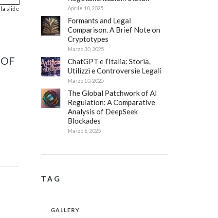
Aprile 10, 2025
la slide
Formants and Legal
Comparison. A Brief Note on
Cryptotypes
Marzo 30, 2025
 OF
ChatGPT e l’Italia: Storia,
Utilizzi e Controversie Legali
Marzo 10, 2025
The Global Patchwork of AI
Regulation: A Comparative
Analysis of DeepSeek
Blockades
Marzo 6, 2025
TAG
GALLERY