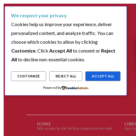
We respect your privacy
Cookies help us improve your experience, deliver
personalized content, and analyze traffic. You can
choose which cookies to allow by clicking
Customize
. Click
Accept All
to consent or
Reject
All
to decline non-essential cookies.
CUSTOMIZE
REJECT ALL
ACCEPT ALL
Powered by
HOME
LIBR
Alla scoperta del diritto comparato nel web
Qui tr