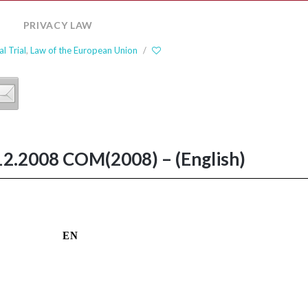
PRIVACY LAW
Comparative
Family
al Trial
,
Law of the European Union
/
Law
International
Private
Law
Law
of
.12.2008 COM(2008) – (English)
the
European
Union